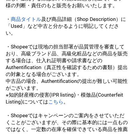
様の判断・責任のもと販売をお願いいたします。
料金・決済関連について
・
商品タイトル
及び商品詳細（Shop Description）に
料金・決済について
「Used」など中古と分かるように明記してくださ
物流・配送について
い。
Payoneerについて
【基本】必須確認事項
ショップ・アカウント設定
・Shopeeでは現地の担当部署が品質管理を審査して
おり、高級ブランド品、高級化粧品などの商品を販売
【発送前】発送・送り状について
ショップ・アカウントの基本情報
する場合は、仕入れ証明書や請求書などの
リサーチ・お得な情報
Authentification（真正性を確認するための書類）提出
【配送中】配送状況の確認
Shopeeモバイルアプリ
の対象となる場合がございます。
マーケットを理解しよう
マーケティング・販促機能
中古品の場合、Authentificationの提出が難しい可能性
【到着後】レポート・受領証
他市場申請アカウントについて
がございます。
人気商品一覧
セラーセンター内の販促機能
※知的財産権の侵害(IPR listing)・模倣品(Counterfeit 
Shopee内広告・外部マーケティング
販売規制品目
Listing)については
こちら
。
ショップの詳細設定
セミナー情報
キャンペーンへの参加
AMS(アフィリエイト)・ライブストリーミング
返品・返金の対応
ERP・APIについて
・Shopeeではキャンペーンのご案内をさせていただ
Preferred Seller
くことがございますが、その際に基本的には一点もの
CCB/FSS、メガディスカウントバウチャープログラム
Shopee Ads（ベータ版）
ローカルフルフィルメント（LFF）
ではなく、一定数の在庫を確保できている商品を推薦
ERPについて
モールセラー