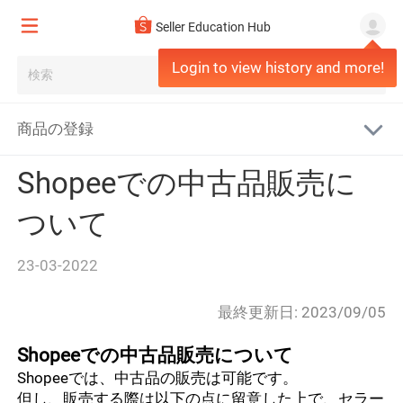
All
Seller Education Hub
出店・初期設定ガイド
Login to view history and more!
システム・ポリシーに関するお知らせ
出店に関するFAQ
サービス紹介
物流関連のお知らせ
eKYC
商品の登録
Shopee日本越境サービス
Shopeeのルール・ポリシー
Shopee Japan ニュースレター
出店ステップを確認する
Shopeeでの中古品販売に
セラーセンターについて
アカウントヘルスの確認
出品について
【台湾】日韓セラー様向けニュースレター
ついて
セラー教育プログラムについて
ペナルティについて
商品の登録
23-03-2022
売価の設定
最終更新日: 2023/09/05
出品エラー・ブランド登録
Shopeeでの中古品販売について
マーケット別の出品言語・翻訳
Shopeeでは、中古品の販売は可能です。
但し、販売する際は以下の点に留意した上で、セラー