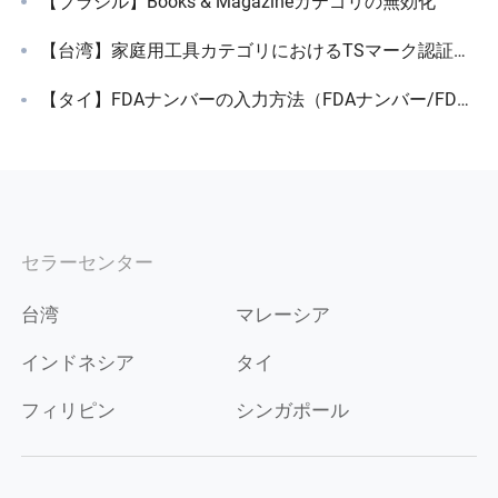
【ブラジル】Books & Magazineカテゴリの無効化
【台湾】家庭用工具カテゴリにおけるTSマーク認証要件について
【タイ】FDAナンバーの入力方法（FDAナンバー/FDA登録ナンバー）
セラーセンター
台湾
マレーシア
インドネシア
タイ
フィリピン
シンガポール