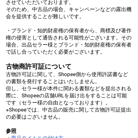
させていただいております。
Shopee Ads
そのため、中古品の場合、キャンペーンなどの露出機
Shopee Open API
ビジネスインサイト
会を提供することが難しいです。
外部マーケティングとの連携など
店舗評価・レビュー
・ブランド・知的財産権の保有者から、商標及び著作
権の侵害として通告される可能性がございます。その
チャット機能
場合、出品セラー様とブランド・知的財産権の保有者
で話し合っていただく必要がございます。
メイン・サブアカウントについて
古物商許可証について
古物許可証に関して、Shopee側から使用許諾書など
の書類を発行することはいたしません。
但し、セラー様が本件に関わる書類などを提出される
際に、Shopeeの店舗URLを届け出をすることは可能
です（セラー様の自由となっております）。
※Shopeeでは、中古品の販売に関して古物許可証提出
の必要はございません。
参照