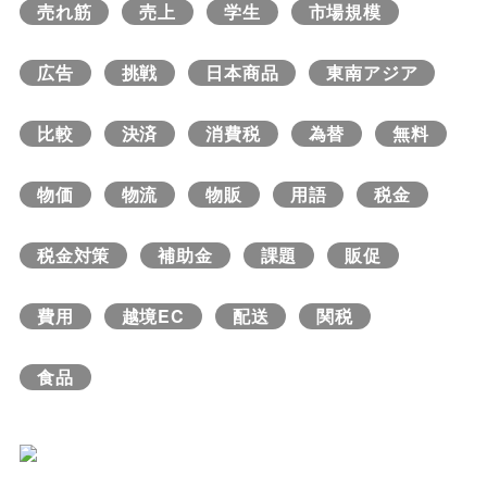
売れ筋
売上
学生
市場規模
広告
挑戦
日本商品
東南アジア
比較
決済
消費税
為替
無料
物価
物流
物販
用語
税金
税金対策
補助金
課題
販促
費用
越境EC
配送
関税
食品