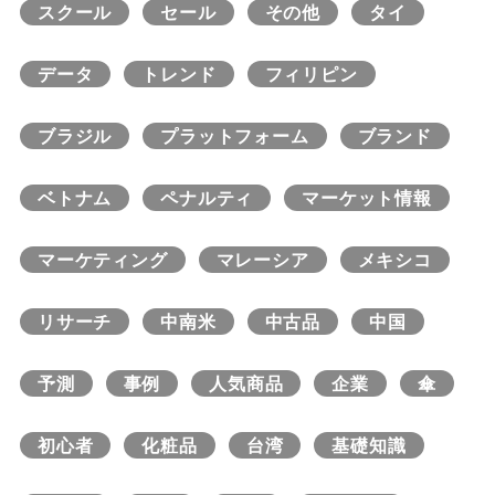
スクール
セール
その他
タイ
データ
トレンド
フィリピン
ブラジル
プラットフォーム
ブランド
ベトナム
ペナルティ
マーケット情報
マーケティング
マレーシア
メキシコ
リサーチ
中南米
中古品
中国
予測
事例
人気商品
企業
傘
初心者
化粧品
台湾
基礎知識