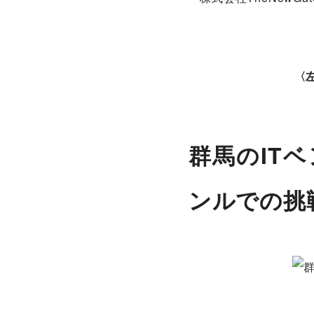
〈左
群馬のIT
ンルでの挑