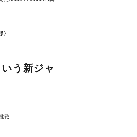
下様〉
という新ジャ