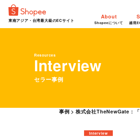
About
S
東南アジア・台湾最大級のECサイト
Shopeeについて
越境E
Resources
Interview
セラー事例
事例
>
株式会社TheNewGate
Interview