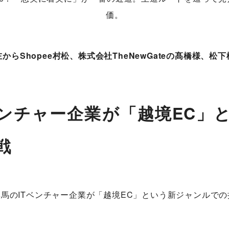
からShopee村松、株式会社TheNewGateの髙橋様、松
ベンチャー企業が「越境EC」
戦