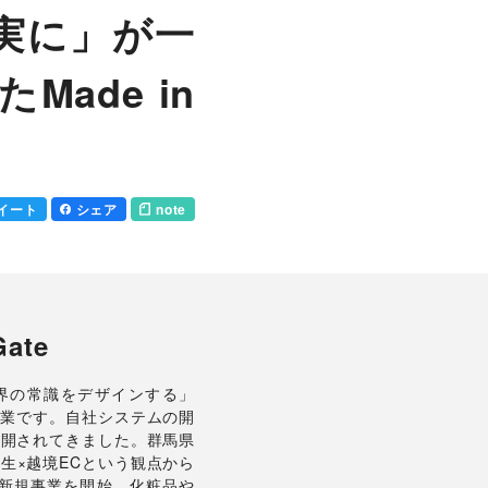
着実に」が一
ade in
イート
シェア
note
ate
「世界の常識をデザインする」
企業です。自社システムの開
展開されてきました。群馬県
生×越境ECという観点から
て新規事業を開始。化粧品や