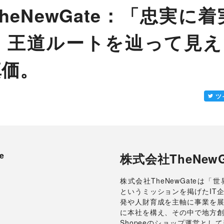
heNewGate：「忠実に
王道ルートを辿って見えたM
真価。
ツ
株式会社TheNewG
株式会社TheNewGateは
というミッションを掲げたIT
発や人財育成を主軸に事業を
に本社を構え、その中で地方創
Shopeeのショップ運営とし