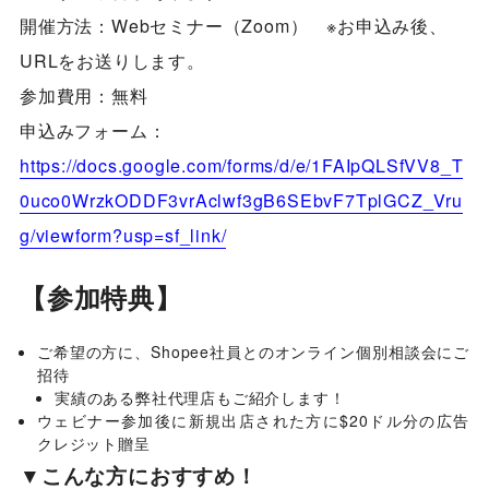
開催方法：Webセミナー（Zoom） ※お申込み後、
URLをお送りします。
参加費用：無料
申込みフォーム：
https://docs.google.com/forms/d/e/1FAIpQLSfVV8_T
0uco0WrzkODDF3vrAclwf3gB6SEbvF7TplGCZ_Vru
g/viewform?usp=sf_link/
【参加特典】
ご希望の方に、Shopee社員とのオンライン個別相談会にご
招待
実績のある弊社代理店もご紹介します！
ウェビナー参加後に新規出店された方に$20ドル分の広告
クレジット贈呈
▼こんな方におすすめ！