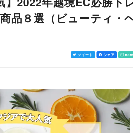
】2022年越境EC必勝ト
の商品８選（ビューティ・
ツイート
シェア
not