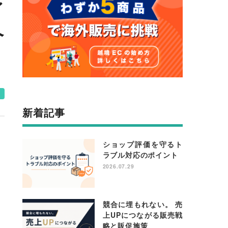
レ
ヘ
e
新着記事
ショップ評価を守るト
ラブル対応のポイント
2026.07.29
競合に埋もれない。 売
上UPにつながる販売戦
略と販促施策