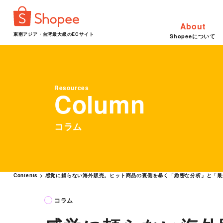
About
東南アジア・台湾最大級のECサイト
Shopeeについて
Resources
Column
コラム
Contents
>
感覚に頼らない海外販売。ヒット商品の裏側を暴く「緻密な分析」と「最
コラム