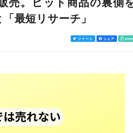
販売。ヒット商品の裏側
と「最短リサーチ」
ツイート
シェア
not