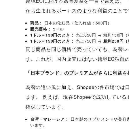
越境ECにおける為替差益を一言で言えば、
から生まれるボーナスのような利益のことで
商品：
日本の化粧品（仕入れ値：500円）
販売価格：
5ドル
1ドル＝130円のとき：
売上650円 → 粗利150円
1ドル＝150円のとき：
売上750円 →
粗利250円（
同じ商品を同じ価格で売っていても、為替レ
す。これが、国内販売にはない越境EC独自
「日本ブランド」のプレミアムがさらに利益を
為替の追い風に加え、Shopeeの各市場で
ます。 例えば、現在Shopeeで成功して
確保しています。
台湾・マレーシア：
日本製のサプリメントや美容
います。