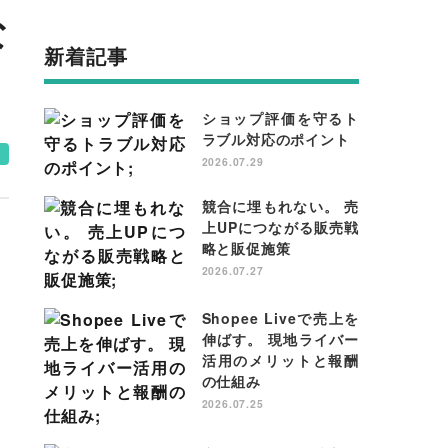
な
新着記事
ショップ評価を守るト
ラブル対応のポイント
e
2026.07.29
競合に埋もれない。 売
上UPにつながる販売戦
略と販促施策
2026.07.27
Shopee Liveで売上を
伸ばす。 現地ライバー
活用のメリットと報酬
の仕組み
2026.07.25