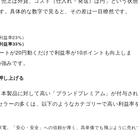
「売上は外貨、コスト（仕入れ・発送）は円」という状
す。具体的な数字で見ると、その差は一目瞭然です。
（利益率23%）
利益率33%）
ートが20円動くだけで利益率が10ポイントも向上しま
の強みです。
押し上げる
は日本製品に対して高い「ブランドプレミアム」が付与さ
いるセラーの多くは、以下のようなカテゴリーで高い利益率
家電。「安心・安全」への信頼が厚く、高単価でも飛ぶように売れ