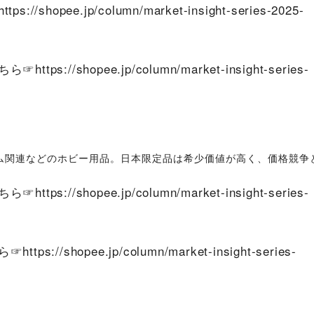
https://shopee.jp/column/market-insight-series-2025-
ちら☞
https://shopee.jp/column/market-insight-series-
ム関連などのホビー用品。日本限定品は希少価値が高く、価格競争
ちら☞
https://shopee.jp/column/market-insight-series-
ら☞
https://shopee.jp/column/market-insight-series-