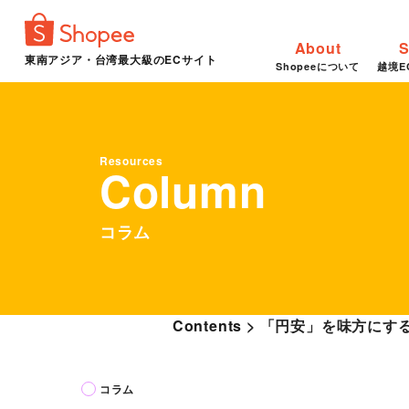
About
S
東南アジア・台湾最大級のECサイト
Shopeeについて
越境E
Resources
Column
コラム
Contents
>
「円安」を味方にす
コラム