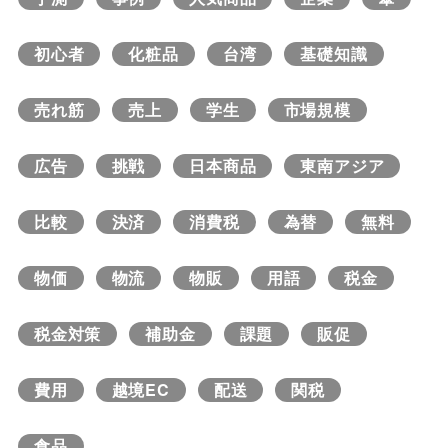
初心者
化粧品
台湾
基礎知識
売れ筋
売上
学生
市場規模
広告
挑戦
日本商品
東南アジア
比較
決済
消費税
為替
無料
物価
物流
物販
用語
税金
税金対策
補助金
課題
販促
費用
越境EC
配送
関税
食品