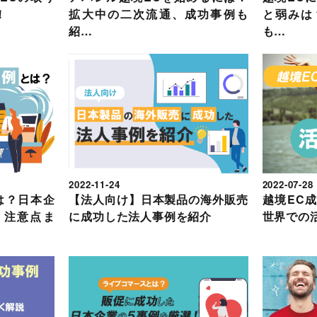
！
拡大中の二次流通、成功事例も
と弱みは
紹…
も…
2022-11-24
2022-07-28
は？日本企
【法人向け】日本製品の海外販売
越境EC
、注意点ま
に成功した法人事例を紹介
世界での