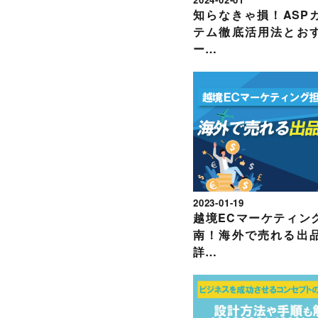
知らなきゃ損！ASP
テム徹底活用法とお
ー…
2023-01-19
越境ECマーケティン
南！海外で売れる出
詳…