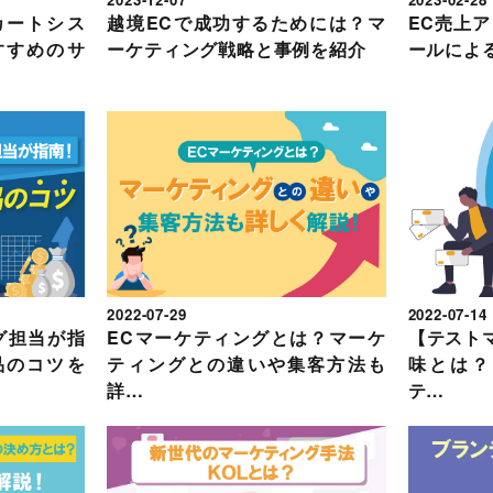
カートシス
越境ECで成功するためには？マ
EC売上
すすめのサ
ーケティング戦略と事例を紹介
ールによ
2022-07-29
2022-07-14
グ担当が指
ECマーケティングとは？マーケ
【テスト
品のコツを
ティングとの違いや集客方法も
味とは？
詳…
テ…